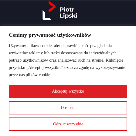
Cenimy prywatność użytkowników
Menu
Oferta
Używamy plików cookie, aby poprawić jakość przeglądania,
Szkolenia
wyświetlać reklamy lub treści dostosowane do indywidualnych
Kontakt
potrzeb użytkowników oraz analizować ruch na stronie. Kliknięcie
przycisku „Akceptuj wszystkie” oznacza zgodę na wykorzystywanie
Przydatne linki
przez nas plików cookie.
Sklep
Koszyk
Akceptuj wszystko
Regulamin
Polityka prywatności
Dostosuj
Kontakt
Odrzuć wszystkie
E-mail:
kontakt@lipskipiotr.pl
Piotr Lipski © 2026